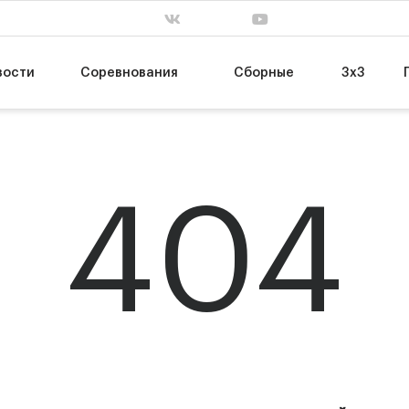
. завершен
сб, 31 янв. завершен
пт, 13 мар. заве
63
55
Т
НИКА-Лузалес
МБА-МАИ
74
89
УГМК
ЦСКА-2
вости
Соревнования
Сборные
3х3
404