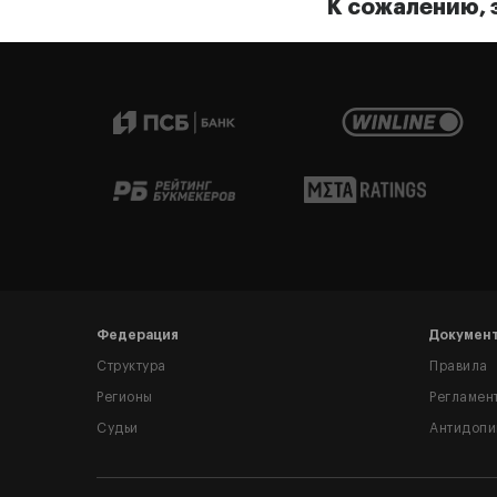
К сожалению, 
Федерация
Докумен
Структура
Правила
Регионы
Регламен
Судьи
Антидопи