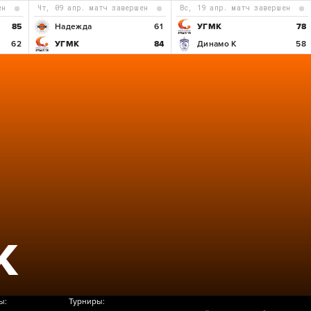
ен
чт, 09 апр. матч завершен
вс, 19 апр. матч завершен
85
Надежда
61
УГМК
78
62
УГМК
84
Динамо К
58
Б
К
ы:
Турниры: