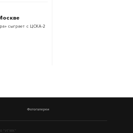
Москве
ра» сыграет с ЦСКА-2
Фотогалереи
уб "УГМК"