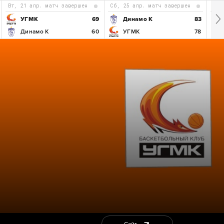
вт, 21 апр. матч завершен
сб, 25 апр. матч завершен
пн
УГМК
69
Динамо К
83
Динамо К
60
УГМК
78