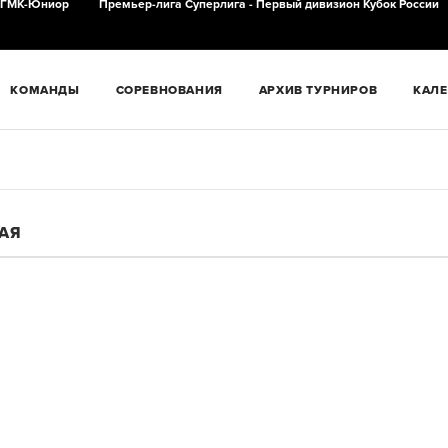
ГМК-Юниор
Премьер-лига
Суперлига - Первый дивизион
Кубок России
КОМАНДЫ
СОРЕВНОВАНИЯ
АРХИВ ТУРНИРОВ
КАЛ
НАЯ