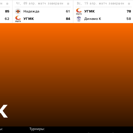
ен
чт, 09 апр. матч завершен
вс, 19 апр. матч завершен
85
Надежда
61
УГМК
78
62
УГМК
84
Динамо К
58
Б
К
ы:
Турниры: