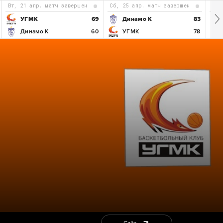
вт, 21 апр. матч завершен
сб, 25 апр. матч завершен
пн
УГМК
69
Динамо К
83
Динамо К
60
УГМК
78